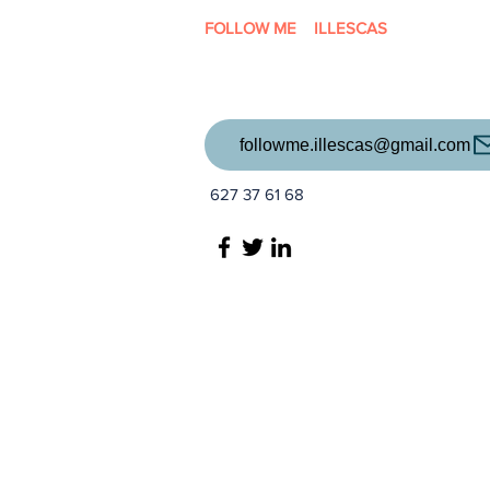
FOLLOW ME ILLESCAS
followme.illescas@gmail.com
627 37 61 68