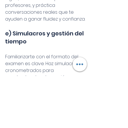
profesores, y práctica 
conversaciones reales que te 
ayuden a ganar fluidez y confianza.
e) Simulacros y gestión del 
tiempo
Familiarizarte con el formato del 
examen es clave. Haz simulacros 
cronometrados para 
acostumbrarte a la presión y 
mejorar tu gestión del tiempo en 
cada parte.
Errores comunes al 
preparar el examen de 
Cambridge