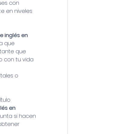
ües con 
e en niveles 
 inglés en 
a que 
tante que 
o con tu vida 
tales o 
tulo 
és en 
unta si hacen 
 obtener 