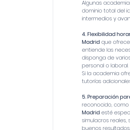
Algunas academias
dominio total del 
intermedios y ava
4. Flexibilidad hor
Madrid
 que ofrece
entiende las nece
disponga de varios
personal o laboral.
Si la academia ofr
tutorías adicional
5. Preparación par
reconocido, como e
Madrid
 esté espec
simulacros reales, 
buenos resultados.