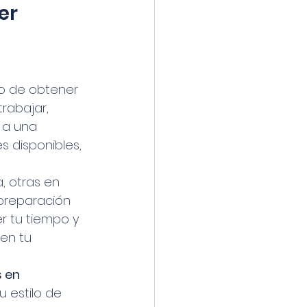
er 
o de obtener 
rabajar, 
 a una 
s disponibles, 
, otras en 
 preparación 
r tu tiempo y 
en tu 
 en 
 estilo de 