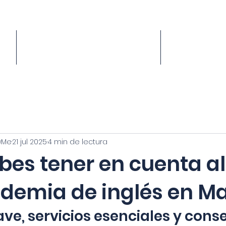
1
PRECIOS
A
wMe
21 jul 2025
4 min de lectura
es tener en cuenta al 
demia de inglés en M
ave, servicios esenciales y cons