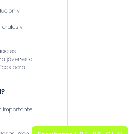
ución y 
 orales y 
iales 
ara jóvenes o 
icas para 
d?
es importante 
lases. ¿Son 