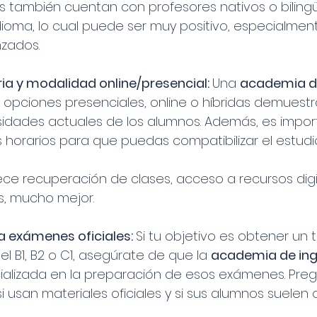
 también cuentan con profesores nativos o biling
idioma, lo cual puede ser muy positivo, especialment
nzados.
aria y modalidad online/presencial: 
Una 
academia de
 opciones presenciales, online o híbridas demuestr
sidades actuales de los alumnos. Además, es impor
 horarios para que puedas compatibilizar el estudi
ece recuperación de clases, acceso a recursos digi
es, mucho mejor.
a exámenes oficiales: 
Si tu objetivo es obtener un tí
l B1, B2 o C1, asegúrate de que la 
academia de ingl
ializada en la preparación de esos exámenes. Preg
si usan materiales oficiales y si sus alumnos suelen