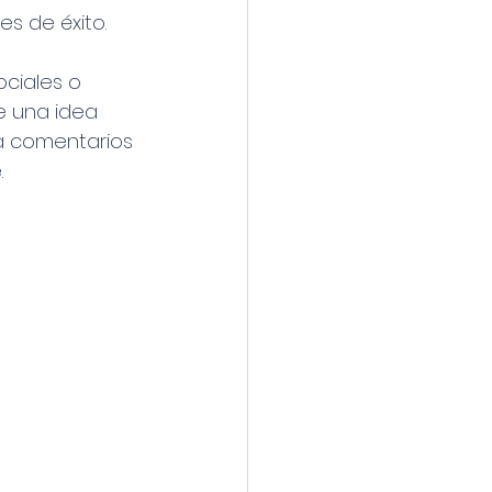
es de éxito.
ciales o 
e una idea 
a comentarios 
.