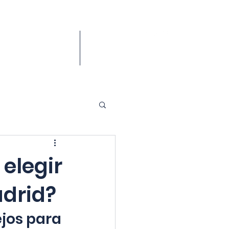
POYO
More
elegir
adrid?
ejos para 