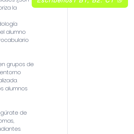
Escribenos1 B1, B2. C1
riza la 
ología 
 el alumno 
vocabulario 
en grupos de 
 entorno 
alizada.
tos alumnos 
egúrate de 
omas, 
diantes.