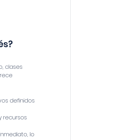
és?
, clases 
frece 
vos definidos 
 y recursos 
inmediato, lo 