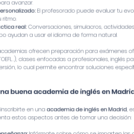
para avanzar.
ersonalizado:
 El profesorado puede evaluar tu evol
 ritmo.
ctica real:
 Conversaciones, simulacros, actividades
po ayudan a usar el idioma de forma natural.
ademias ofrecen preparación para exámenes ofic
TOEFL…), clases enfocadas a profesionales, inglés p
sión, lo cual permite encontrar soluciones específ
una buena academia de inglés en Madri
inscribirte en una 
academia de inglés en Madrid
, 
nta estos aspectos antes de tomar una decisión:
enseñanza: 
Infórmate sobre cómo se imparten las c