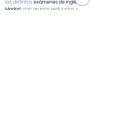
los distintos 
exámenes de inglés en 
Madrid
, con grupos reducidos y 
profesores experimentados. 
También puedes optar por clases 
online si necesitas más flexibilidad.
¿Cuánto tiempo se 
necesita para prepararse?
No hay una respuesta única. 
Dependerá de tu nivel de partida, 
tus objetivos y tu constancia. 
Como orientación general:
Si ya tienes el nivel exigido, 
puedes necesitar entre 1 y 3 
meses de preparación 
específica.