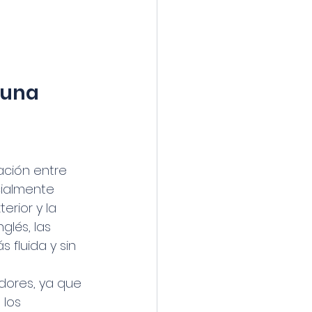
 una 
ación entre 
ialmente 
erior y la 
lés, las 
fluida y sin 
dores, ya que 
 los 