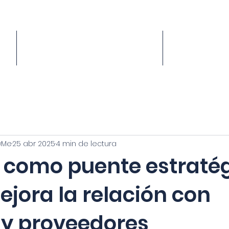
1
PRECIOS
A
wMe
25 abr 2025
4 min de lectura
s como puente estratég
jora la relación con
s y proveedores