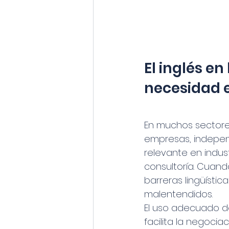
El inglés e
necesidad 
En muchos sectores
empresas, indepen
relevante en indust
consultoría. Cuan
barreras lingüísti
malentendidos.
El uso adecuado de
facilita la negocia