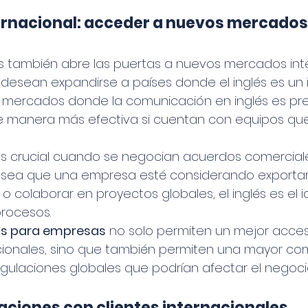
ernacional: acceder a nuevos mercados
lés también abre las puertas a nuevos mercados inte
desean expandirse a países donde el inglés es un 
a mercados donde la comunicación en inglés es pr
 manera más efectiva si cuentan con equipos que
es crucial cuando se negocian acuerdos comercial
Ya sea que una empresa esté considerando exportar
es o colaborar en proyectos globales, el inglés es e
procesos. 
lés para empresas
 no solo permiten un mejor acce
ionales, sino que también permiten una mayor co
egulaciones globales que podrían afectar el negoci
laciones con clientes internacionales