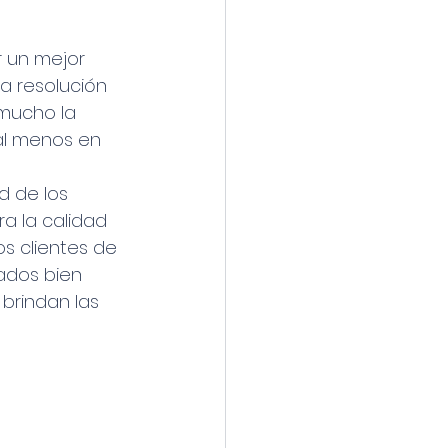
r un mejor 
la resolución 
mucho la 
al menos en 
d de los 
a la calidad 
os clientes de 
ados bien 
 brindan las 