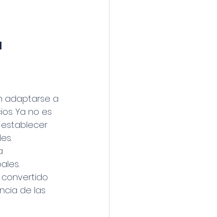
 
n adaptarse a 
os. Ya no es 
 establecer 
es. 
a 
les. 
 convertido 
ncia de las 