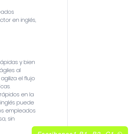
eados 
or en inglés, 
ápidas y bien 
giles al 
iliza el flujo 
cas.
rápidos en la 
inglés puede 
los empleados 
a, sin 