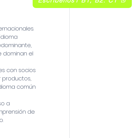
Escribenos1 B1, B2. C1
rnacionales. 
idioma 
edominante, 
 dominan el 
es con socios 
 productos, 
l idioma común 
so a 
mprensión de 
o.