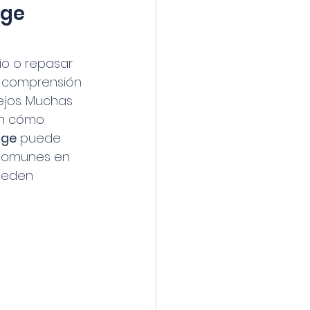
dge
io o repasar 
a, comprensión 
jos. Muchas 
an cómo 
dge
 puede 
s comunes en 
ueden 