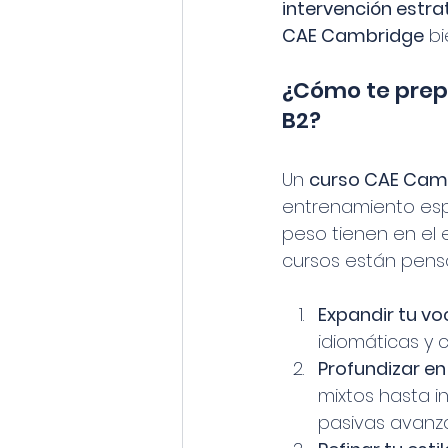
intervención estra
CAE Cambridge
 b
¿Cómo te prepa
B2?
Un 
curso CAE Cam
entrenamiento esp
peso tienen en el ex
cursos están pens
Expandir tu voc
idiomáticas y 
Profundizar e
mixtos hasta i
pasivas avanz