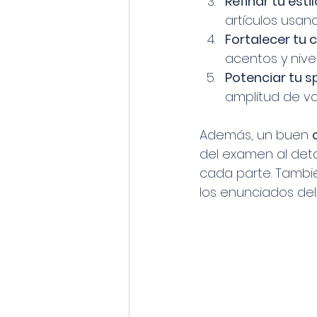
Refinar tu estil
artículos usa
Fortalecer tu 
acentos y nive
Potenciar tu s
amplitud de vo
Además, un buen 
del examen al deta
cada parte. Tambié
los enunciados del 