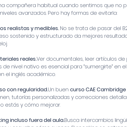
 una compañera habitual cuando sentimos que no 
iveles avanzados. Pero hay formas de evitarla:
vos realistas y medibles. 
No se trata de pasar del B2
eso sostenido y estructurado da mejores resultad
loj.
eriales reales.
Ver documentales, leer artículos de
e nivel nativo es esencial para “sumergirte” en el i
n el inglés académico.
eso con regularidad.
Un buen 
curso CAE Cambridge
en, tutorías personalizadas y correcciones detall
o estás y cómo mejorar.
ing incluso fuera del aula.
Busca intercambios lingüís