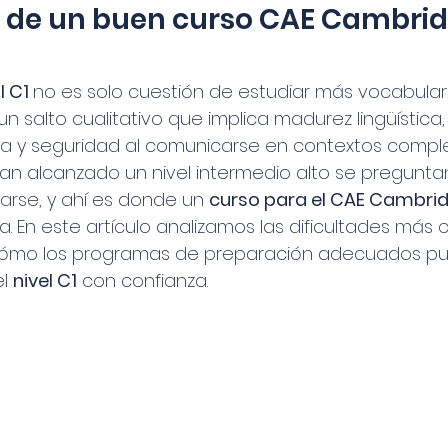
e de un buen curso CAE Cambri
l C1 
no es solo cuestión de estudiar más vocabular
un salto cualitativo que implica madurez lingüístic
ma y seguridad al comunicarse en contextos comple
an alcanzado un nivel intermedio alto se pregunt
arse, y ahí es donde un 
curso para el CAE Cambri
ia. En este artículo analizamos las dificultades má
y cómo los programas de preparación adecuados p
l 
nivel C1
 con confianza.