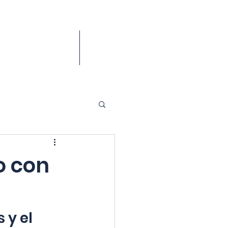
POYO
More
o con
 y el 