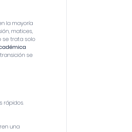
n la mayoría 
ión, matices, 
se trata solo 
 académica
.
transición se 
 rápidos.
ren una 