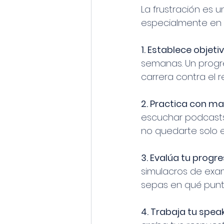
La frustración es
especialmente en n
1. Establece objeti
semanas. Un progr
carrera contra el re
2. Practica con mat
escuchar podcasts d
no quedarte solo e
3. Evalúa tu progr
simulacros de exam
sepas en qué punt
4. Trabaja tu speak