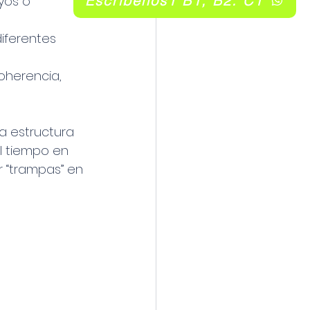
Escribenos1 B1, B2. C1
yos o 
iferentes 
coherencia, 
a estructura 
l tiempo en 
 “trampas” en 