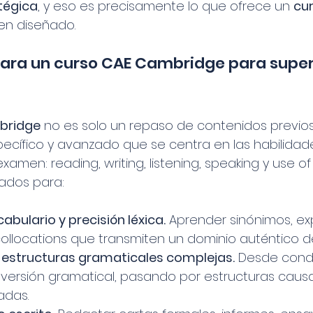
tégica
, y eso es precisamente lo que ofrece un 
cur
ien diseñado.
ra un curso CAE Cambridge para superar
bridge
 no es solo un repaso de contenidos previos.
ecífico y avanzado que se centra en las habilida
amen: reading, writing, listening, speaking y use of E
ados para:
abulario y precisión léxica.
 Aprender sinónimos, ex
collocations que transmiten un dominio auténtico de
n estructuras gramaticales complejas.
 Desde condi
nversión gramatical, pasando por estructuras causa
adas.