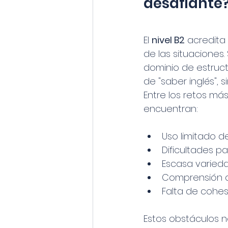
desafiante
El 
nivel B2
 acredita
de las situaciones.
dominio de estruc
de "saber inglés", s
Entre los retos má
encuentran:
Uso limitado d
Dificultades p
Escasa variedad
Comprensión au
Falta de cohes
Estos obstáculos 