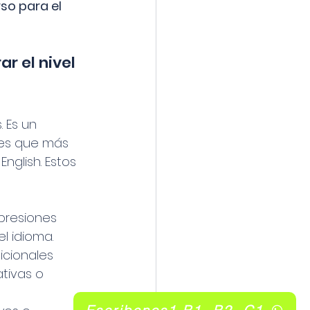
so para el 
 el nivel 
 Es un 
des que más 
nglish. Estos 
presiones 
l idioma.
cionales 
tivas o 