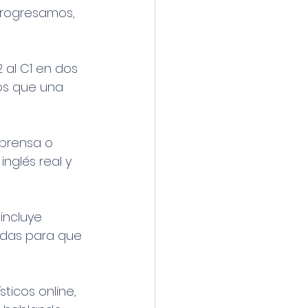
progresamos, 
 al C1 en dos 
os que una 
 prensa o 
nglés real y 
 incluye 
adas para que 
ticos online, 