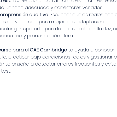
o escrito.
 Redactar cartas formales, informes, ensa
ndo un tono adecuado y conectores variados.
comprensión auditiva.
 Escuchar audios reales con d
les de velocidad para mejorar tu adaptación.
peaking.
 Prepararte para la parte oral con fluidez, 
cabulario y pronunciación clara.
curso para el CAE Cambridge
 te ayuda a conocer l
lle, practicar bajo condiciones reales y gestionar e
n te enseña a detectar errores frecuentes y evitar
test.