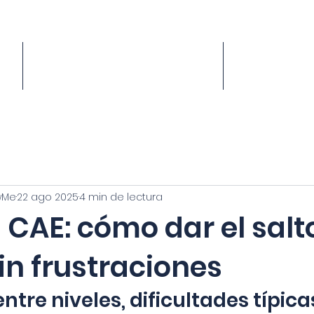
1
PRECIOS
A
wMe
22 ago 2025
4 min de lectura
l CAE: cómo dar el salt
sin frustraciones
ntre niveles, dificultades típicas